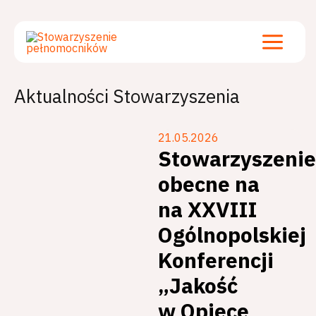
Przejdź
Main
do
treści
Menu
Aktualności Stowarzyszenia
21.05.2026
Stowarzyszenie
obecne na
na XXVIII
Ogólnopolskiej
Konferencji
„Jakość
w Opiece