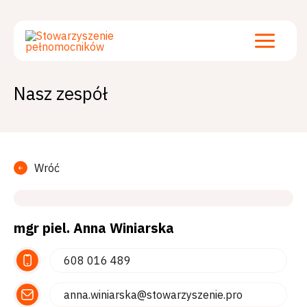
Przejdź
Main
do
treści
Menu
Nasz zespół
Wróć
mgr piel. Anna Winiarska
608 016 489
anna.winiarska@stowarzyszenie.pro