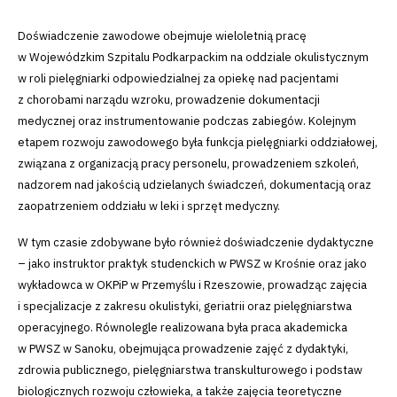
Doświadczenie zawodowe obejmuje wieloletnią pracę
w Wojewódzkim Szpitalu Podkarpackim na oddziale okulistycznym
w roli pielęgniarki odpowiedzialnej za opiekę nad pacjentami
z chorobami narządu wzroku, prowadzenie dokumentacji
medycznej oraz instrumentowanie podczas zabiegów. Kolejnym
etapem rozwoju zawodowego była funkcja pielęgniarki oddziałowej,
związana z organizacją pracy personelu, prowadzeniem szkoleń,
nadzorem nad jakością udzielanych świadczeń, dokumentacją oraz
zaopatrzeniem oddziału w leki i sprzęt medyczny.
W tym czasie zdobywane było również doświadczenie dydaktyczne
– jako instruktor praktyk studenckich w PWSZ w Krośnie oraz jako
wykładowca w OKPiP w Przemyślu i Rzeszowie, prowadząc zajęcia
i specjalizacje z zakresu okulistyki, geriatrii oraz pielęgniarstwa
operacyjnego. Równolegle realizowana była praca akademicka
w PWSZ w Sanoku, obejmująca prowadzenie zajęć z dydaktyki,
zdrowia publicznego, pielęgniarstwa transkulturowego i podstaw
biologicznych rozwoju człowieka, a także zajęcia teoretyczne