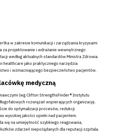
rtka w zakresie komunikacji i zarządzania kryzysami
na za projektowanie i wdrażanie wewnętrznego
tacji według aktualnych standardów Ministra Zdrowia.
ean healthcare jako praktycznego narzędzia
stwo i wzmacniającego bezpieczeństwo pacjentów.
 placówkę medyczną
nawczymi (wg Clifton StrengthsFinder® Instytutu
 długofalowych rozwiązań wspierających organizację.
ie do optymalizacji procesów, redukcji
 wysokiej jakości opieki nad pacjentem.
a się na umiejętność szybkiego reagowania,
kutków zdarzeń niepożądanych dla reputacji szpitala.