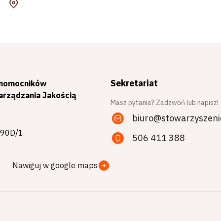
Sekretariat
łnomocników
rządzania Jakością
Masz pytania? Zadzwoń lub napisz!
biuro@stowarzyszeni
 190D/1
506 411 388
Nawiguj w google maps