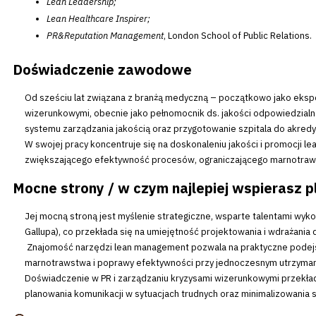
Lean Leadership;
Lean Healthcare Inspirer;
PR&Reputation Management
, London School of Public Relations.
Doświadczenie zawodowe
Od sześciu lat związana z branżą medyczną – początkowo jako ekspe
wizerunkowymi, obecnie jako pełnomocnik ds. jakości odpowiedzial
systemu zarządzania jakością oraz przygotowanie szpitala do akredy
W swojej pracy koncentruje się na doskonaleniu jakości i promocji l
zwiększającego efektywność procesów, ograniczającego marnotraw
Mocne strony / w czym najlepiej wspierasz
Jej mocną stroną jest myślenie strategiczne, wsparte talentami wyko
Gallupa), co przekłada się na umiejętność projektowania i wdrażania
Znajomość narzędzi lean management pozwala na praktyczne podejśc
marnotrawstwa i poprawy efektywności przy jednoczesnym utrzymaniu
Doświadczenie w PR i zarządzaniu kryzysami wizerunkowymi przekład
planowania komunikacji w sytuacjach trudnych oraz minimalizowania s