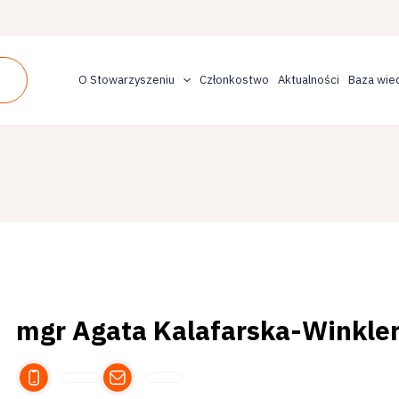
O Stowarzyszeniu
Członkostwo
Aktualności
Baza wie
mgr Agata Kalafarska-Winkle