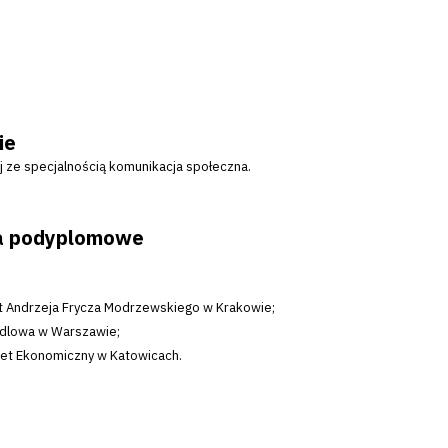
ie
ej ze specjalnością komunikacja społeczna.
dia podyplomowe
et Andrzeja Frycza Modrzewskiego w Krakowie;
ndlowa w Warszawie;
tet Ekonomiczny w Katowicach.