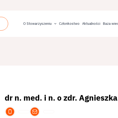
O Stowarzyszeniu
Członkostwo
Aktualności
Baza wie
dr n. med. i n. o zdr. Agnies