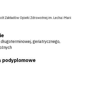
ł Zakładów Opieki Zdrowotnej im. Lecha i Marii
ie
i długoterminowej, geriatrycznego,
łożnych
dia podyplomowe