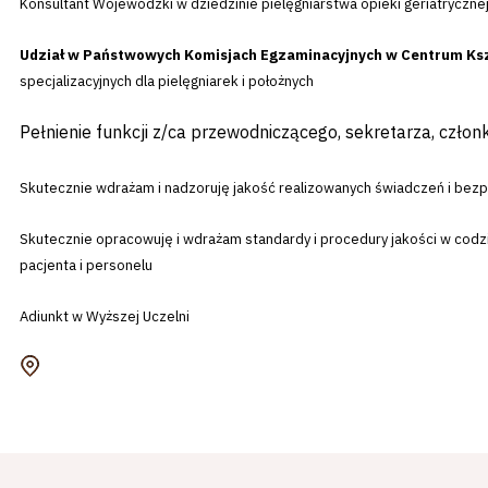
Konsultant Wojewódzki w dziedzinie pielęgniarstwa opieki geriatrycz
Udział w Państwowych Komisjach Egzaminacyjnych w Centrum Ks
specjalizacyjnych dla pielęgniarek i położnych
Pełnienie funkcji z/ca przewodniczącego, sekretarza, czło
Skutecznie wdrażam i nadzoruję jakość realizowanych świadczeń i be
Skutecznie opracowuję i wdrażam standardy i procedury jakości w codz
pacjenta i personelu
Adiunkt w Wyższej Uczelni