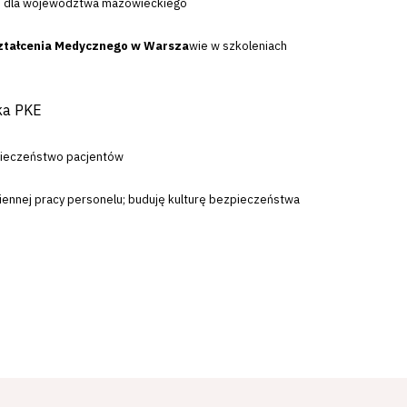
nej dla województwa mazowieckiego
ztałcenia Medycznego w Warsza
wie w szkoleniach
nka PKE
zpieczeństwo pacjentów
iennej pracy personelu; buduję kulturę bezpieczeństwa